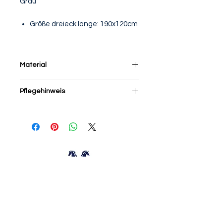
Grau
Größe dreieck lange: 190x120cm
Material
100% Cashmere
Pflegehinweis
Schonend reinigen
NoConcept
Zuiderhagen 8
7491 CD Delden