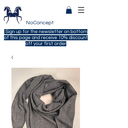
NoConcept
Sign up for the newsletter on bottom
of this page and receive 10% discount
off your first order