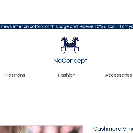
 newsletter on bottom of this page and receive 10% discount off you
NoConcept
Plastrons
Fashion
Accessories
Cashmere V-ne