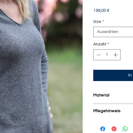
Preis
199,00 €
Size
*
Auswählen
Anzahl
*
In
Material
100% Cashmere
Pflegehinweis
Mit ähnlichen Farben
Handwäsche