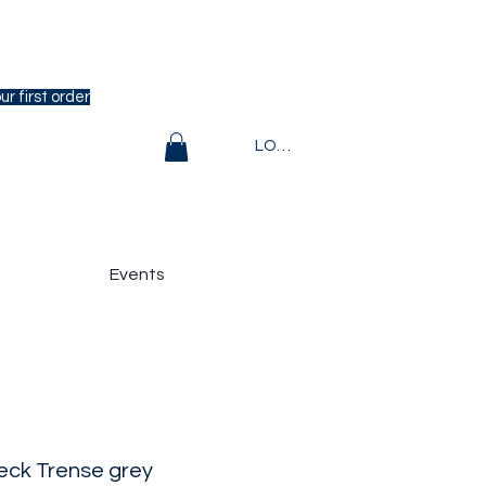
r first order
LOGIN
Events
ck Trense grey