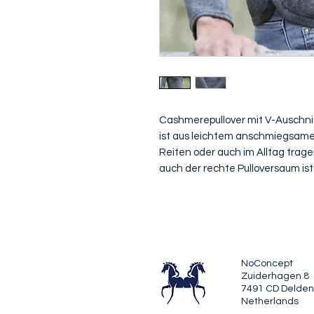
Cashmerepullover mit V-Auschnit
ist aus leichtem anschmiegsame
Reiten oder auch im Alltag trage
auch der rechte Pulloversaum ist
NoConcept
Zuiderhagen 8
7491 CD Delden
Netherlands