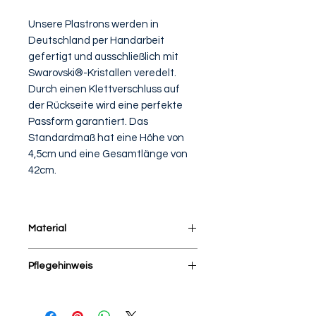
Unsere Plastrons werden in
Deutschland per Handarbeit
gefertigt und ausschließlich mit
Swarovski®-Kristallen veredelt.
Durch einen Klettverschluss auf
der Rückseite wird eine perfekte
Passform garantiert. Das
Standardmaß hat eine Höhe von
4,5cm und eine Gesamtlänge von
42cm.
Material
100% Baumwolle in zwei
Pflegehinweis
Ausführungen
Im Wäschebeutel bei 30 Grad im
Schonwaschgang waschen