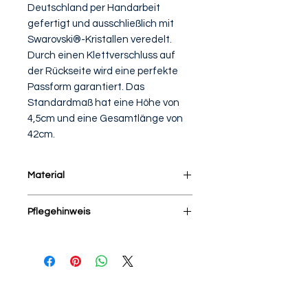
Deutschland per Handarbeit
gefertigt und ausschließlich mit
Swarovski®-Kristallen veredelt.
Durch einen Klettverschluss auf
der Rückseite wird eine perfekte
Passform garantiert. Das
Standardmaß hat eine Höhe von
4,5cm und eine Gesamtlänge von
42cm.
Material
100% Baumwolle in zwei
Pflegehinweis
Ausführungen
Im Wäschebeutel bei 30 Grad im
Schonwaschgang waschen