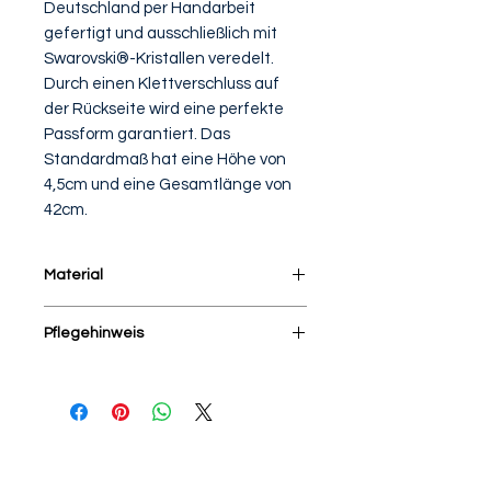
Deutschland per Handarbeit
gefertigt und ausschließlich mit
Swarovski®-Kristallen veredelt.
Durch einen Klettverschluss auf
der Rückseite wird eine perfekte
Passform garantiert. Das
Standardmaß hat eine Höhe von
4,5cm und eine Gesamtlänge von
42cm.
Material
100% Baumwolle in zwei
Pflegehinweis
Ausführungen
Im Wäschebeutel bei 30 Grad im
Schonwaschgang waschen