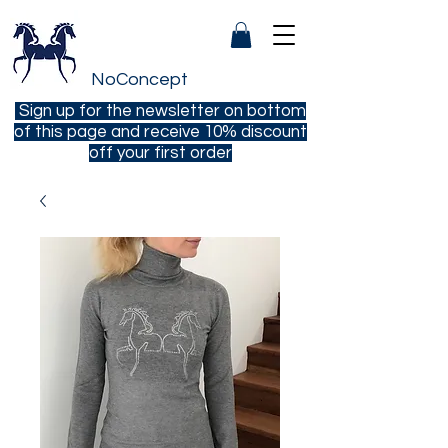
NoConcept
Sign up for the newsletter on bottom
of this page and receive 10% discount
off your first order