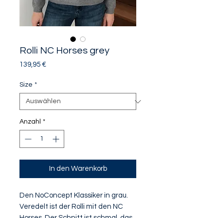
Rolli NC Horses grey
Preis
139,95 €
Size
*
Anzahl
*
In den Warenkorb
Den NoConcept Klassiker in grau.
Veredelt ist der Rolli mit den NC
Horses. Der Schnitt ist schmal, das