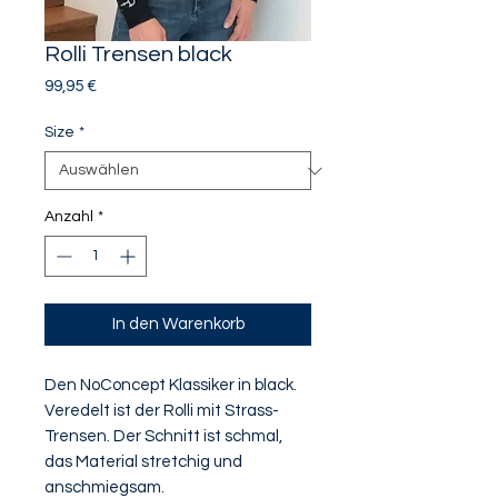
Rolli Trensen black
Preis
99,95 €
Size
*
Anzahl
*
In den Warenkorb
Den NoConcept Klassiker in black.
Veredelt ist der Rolli mit Strass-
Trensen. Der Schnitt ist schmal,
das Material stretchig und
anschmiegsam.