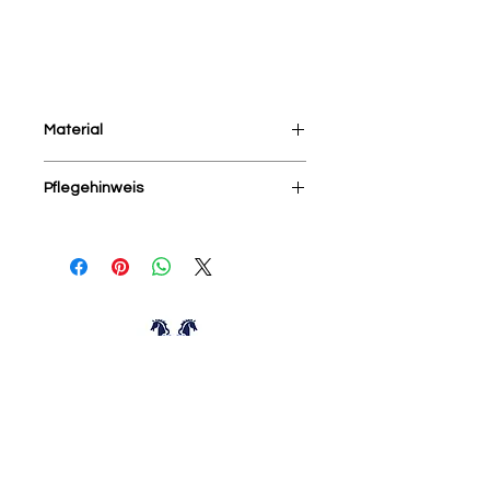
Material
35% Modal, 25% Viscose, 15%Nylon,
Pflegehinweis
15% Polyester, 10% Wolle
Mit ähnlichen Farben und auf links
waschen, Handwäsche
NoConcept
Zuiderhagen 8
7491 CD Delden
Netherlands