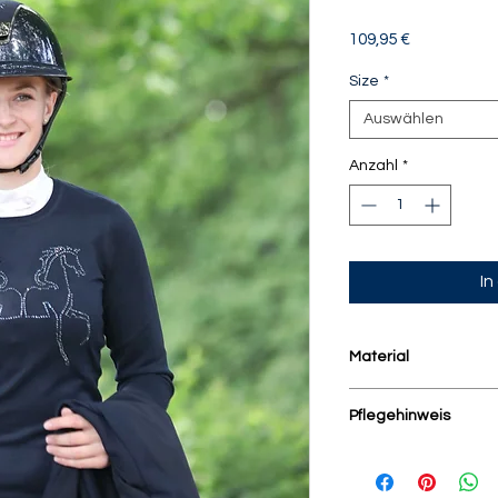
Preis
109,95 €
Size
*
Auswählen
Anzahl
*
In
Material
70% Viscose, 30% N
Pflegehinweis
Mit ähnlichen Farbe