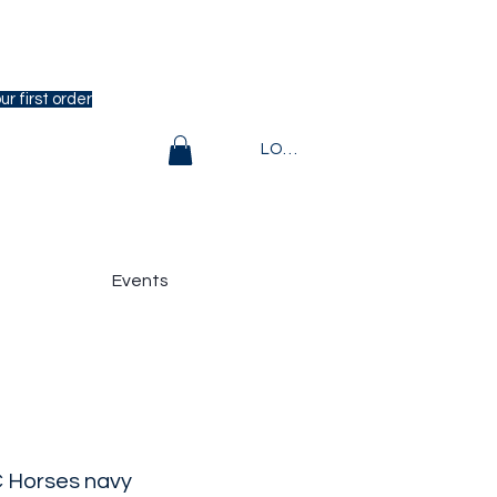
r first order
LOGIN
Events
 Horses navy