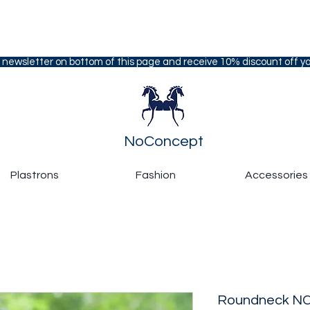
 newsletter on bottom of this page and receive 10% discount off you
NoConcept
Plastrons
Fashion
Accessories
Roundneck NC