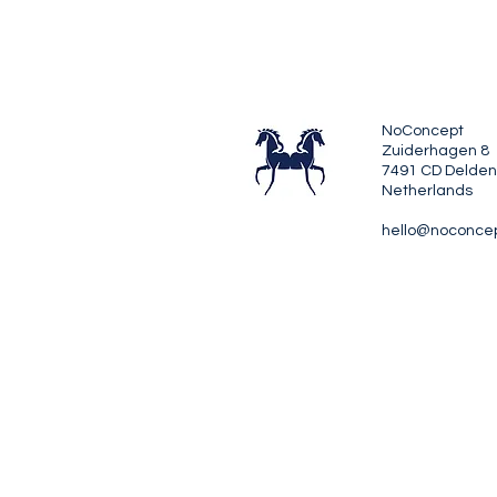
NoConcept
Zuiderhagen 8
7491 CD Delden
Netherlands
hello@noconce