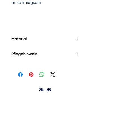
anschmiegsam.
Material
50% Viscose, 40%Polyamide 10%
Pflegehinweis
Elasthan
Mit ähnlichen Farben und auf links
waschen, Handwäsche
NoConcept
Zuiderhagen 8
7491 CD Delden