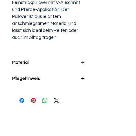
Feinstrickpullover mit V-Auschnitt
und Pferde-Applikation! Der
Pullover ist aus leichtem
anschmiegsamen Material und
lässt sich ideal beim Reiten oder
auch im Alltag tragen.
Material
78% Viscose, 22% Nylon
Pflegehinweis
Mit ähnlichen Farben und auf links
waschen